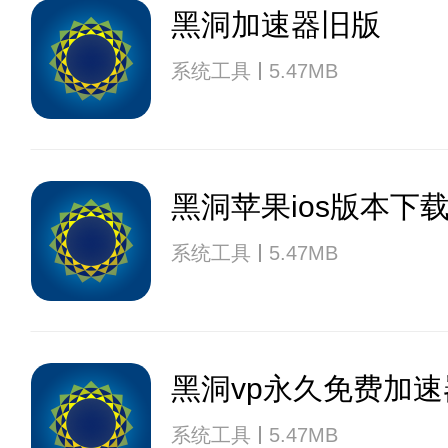
黑洞加速器旧版
系统工具
5.47MB
黑洞苹果ios版本下
系统工具
5.47MB
黑洞vp永久免费加速
系统工具
5.47MB