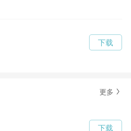
下载
更多
下载