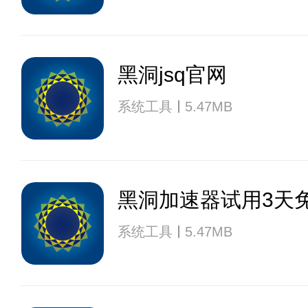
黑洞jsq官网
系统工具
5.47MB
黑洞加速器试用3天
系统工具
5.47MB