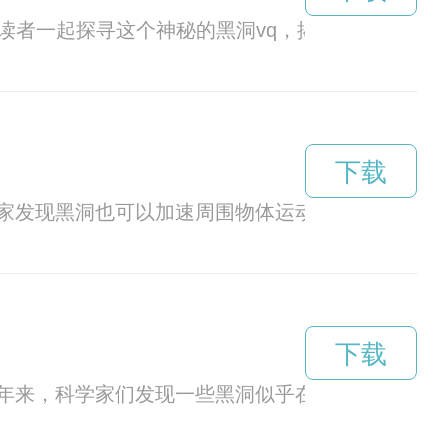
读者一起探寻这个神秘的黑洞vq，揭开它的奥秘。
下载
家发现黑洞也可以加速周围物体运动，引起了人们
下载
年来，科学家们发现一些黑洞似乎在加速运动，这