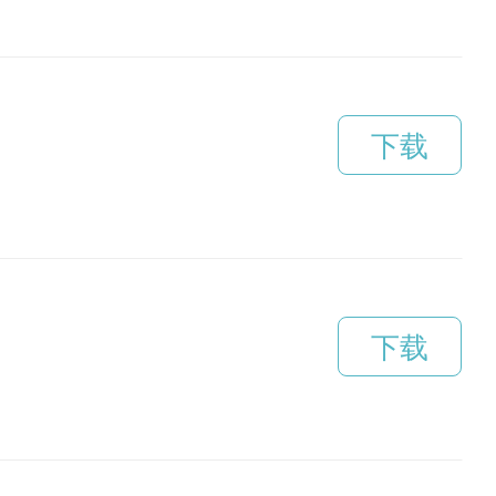
下载
下载