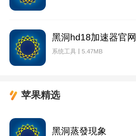
黑洞hd18加速器官
系统工具
5.47MB
苹果精选
黑洞蒸發現象