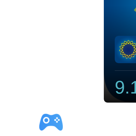
速度器
9.
立即下载