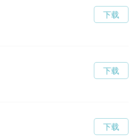
下载
下载
下载