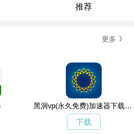
推荐
更多
器
黑洞vp(永久免费)加速器下载hd02
下载