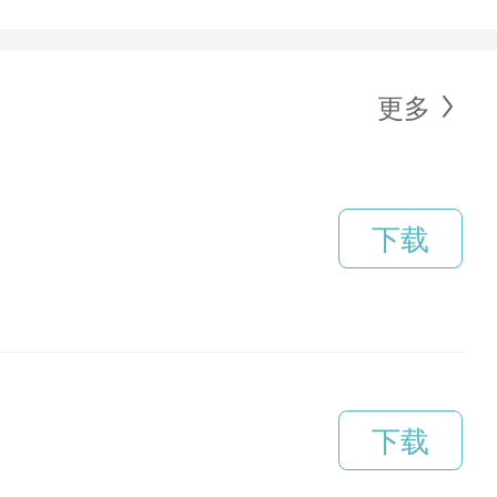
更多
下载
下载