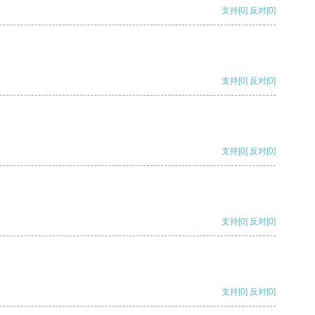
支持
[0]
反对
[0]
支持
[0]
反对
[0]
支持
[0]
反对
[0]
支持
[0]
反对
[0]
支持
[0]
反对
[0]