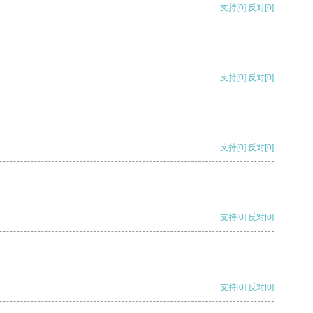
支持
[0]
反对
[0]
支持
[0]
反对
[0]
支持
[0]
反对
[0]
支持
[0]
反对
[0]
支持
[0]
反对
[0]