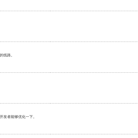
区的线路。
望开发者能够优化一下。