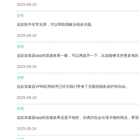
2025-09-24
游客
这款软件非常实用，可以帮助我解决很多问题。
2025-09-24
游客
这款加速器app的加速效果一般，可以再提升一下，比如能够支持更多地
2025-09-24
游客
这款加速器VPM应用程序已经为我们带来了无限的隐私保护和自由。
2025-09-24
游客
这款加速器app的加速效果还是不错的，但偶尔也会出现卡顿的情况，希
2025-09-24