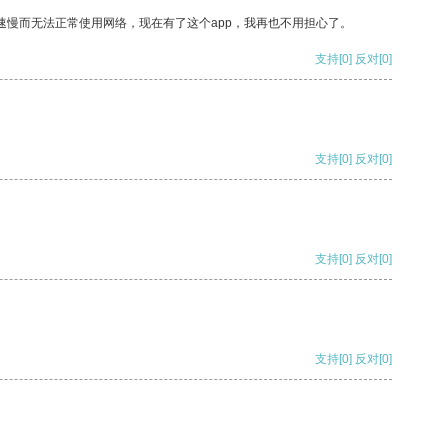
速慢而无法正常使用网络，现在有了这个app，我再也不用担心了。
支持
[0]
反对
[0]
支持
[0]
反对
[0]
支持
[0]
反对
[0]
支持
[0]
反对
[0]