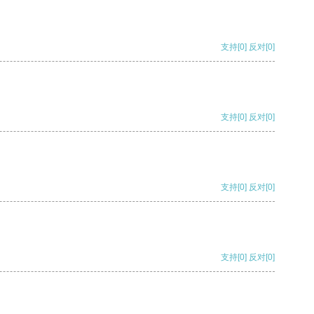
支持
[0]
反对
[0]
支持
[0]
反对
[0]
支持
[0]
反对
[0]
支持
[0]
反对
[0]