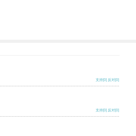
支持
[0]
反对
[0]
支持
[0]
反对
[0]