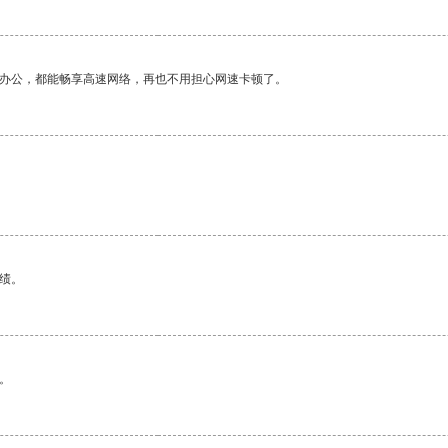
作办公，都能畅享高速网络，再也不用担心网速卡顿了。
绩。
。