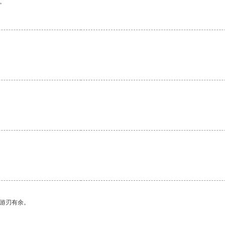
。
。
中游刃有余。