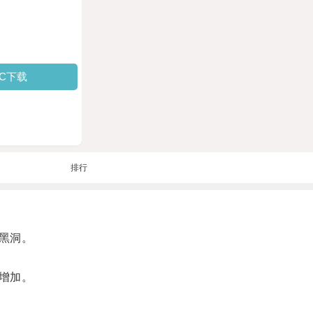
PC下载
排行
黑洞。
增加。