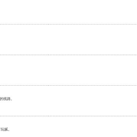
区的线路。
有玩腻。