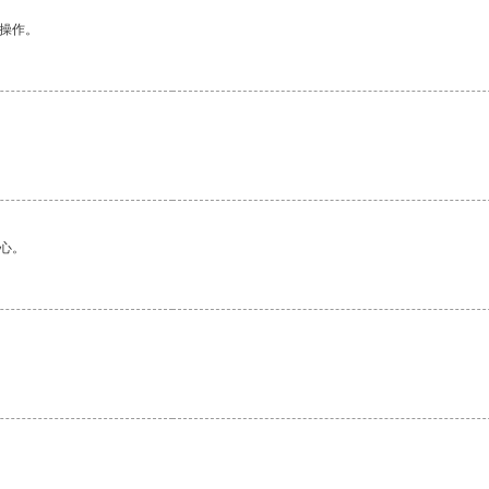
悉操作。
心。