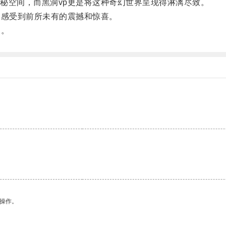
空间，而黑洞vp更是将这种奇幻世界呈现得淋漓尽致。
感受到前所未有的震撼和惊喜。
！。
。
悉操作。