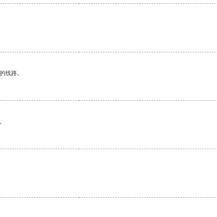
区的线路。
。