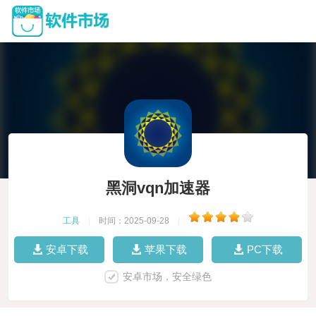
黑洞vqn加速器
工具
|
时间：2025-09-28
|
安卓下载
苹果下载
PC下载
安卓市场，安全绿色