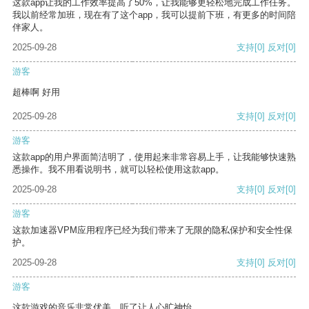
这款app让我的工作效率提高了50%，让我能够更轻松地完成工作任务。
我以前经常加班，现在有了这个app，我可以提前下班，有更多的时间陪
伴家人。
2025-09-28
支持
[0]
反对
[0]
游客
超棒啊 好用
2025-09-28
支持
[0]
反对
[0]
游客
这款app的用户界面简洁明了，使用起来非常容易上手，让我能够快速熟
悉操作。我不用看说明书，就可以轻松使用这款app。
2025-09-28
支持
[0]
反对
[0]
游客
这款加速器VPM应用程序已经为我们带来了无限的隐私保护和安全性保
护。
2025-09-28
支持
[0]
反对
[0]
游客
这款游戏的音乐非常优美，听了让人心旷神怡。