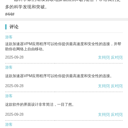
多的科学发现和突破。
#44#
评论
游客
这款加速器VPM应用程序可以给你提供最高速度和安全性的连接，并帮
助你在网络上自由移动。
2025-09-28
支持
[0]
反对
[0]
游客
这款加速器VPM应用程序可以给你提供最高速度和安全性的连接。
2025-09-28
支持
[0]
反对
[0]
游客
这款软件的界面设计非常简洁，一目了然。
2025-09-28
支持
[0]
反对
[0]
游客