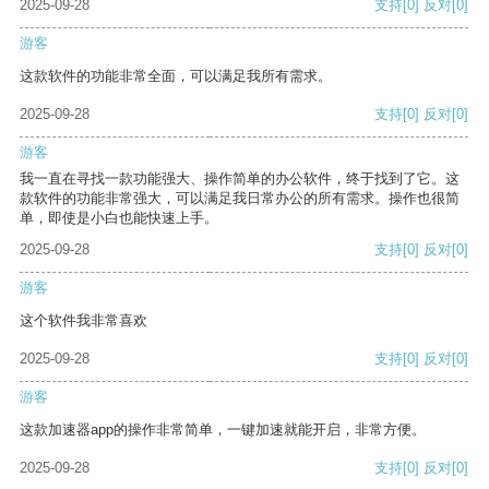
2025-09-28
支持
[0]
反对
[0]
游客
这款软件的功能非常全面，可以满足我所有需求。
2025-09-28
支持
[0]
反对
[0]
游客
我一直在寻找一款功能强大、操作简单的办公软件，终于找到了它。这
款软件的功能非常强大，可以满足我日常办公的所有需求。操作也很简
单，即使是小白也能快速上手。
2025-09-28
支持
[0]
反对
[0]
游客
这个软件我非常喜欢
2025-09-28
支持
[0]
反对
[0]
游客
这款加速器app的操作非常简单，一键加速就能开启，非常方便。
2025-09-28
支持
[0]
反对
[0]