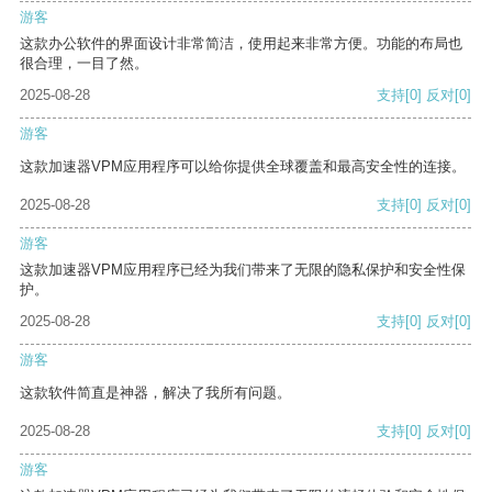
游客
这款办公软件的界面设计非常简洁，使用起来非常方便。功能的布局也
很合理，一目了然。
2025-08-28
支持
[0]
反对
[0]
游客
这款加速器VPM应用程序可以给你提供全球覆盖和最高安全性的连接。
2025-08-28
支持
[0]
反对
[0]
游客
这款加速器VPM应用程序已经为我们带来了无限的隐私保护和安全性保
护。
2025-08-28
支持
[0]
反对
[0]
游客
这款软件简直是神器，解决了我所有问题。
2025-08-28
支持
[0]
反对
[0]
游客