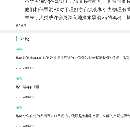
虽然黑洞Vq在观测上无法直接捕捉到，但通过间接
他们相信黑洞Vq对于理解宇宙演化和引力物理有着
未来，人类或许会更深入地探索黑洞Vq的奥秘，揭
#44#
评论
游客
这款加速器app的加速效果还是不错的，但偶尔也会出现卡顿的情况，希
2025-09-03
游客
这个是app神器
2025-09-03
游客
这款办公软件的界面设计非常简洁，使用起来非常方便。功能的布局也很
2025-09-03