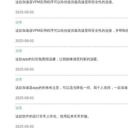
这款加速器VPM应用程序可以给你提供最高速度和安全性的连接。
2025-09-03
游客
这款加速器VPM应用程序可以给你提供最高速度和安全性的连接，并帮助
2025-09-03
游客
这款app的社区氛围很温馨，让我能够感受到家的温暖。
2025-09-03
游客
这款加速器app的价格有点贵，可以适当降低一些。我个人觉得，一款加速
2025-09-03
游客
这款软件的设计非常人性化，使用起来非常舒服。
2025-09-03