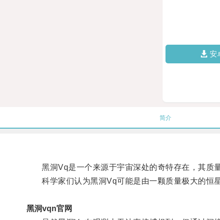
安
简介
黑洞Vq是一个来源于宇宙深处的奇特存在，其质量
科学家们认为黑洞Vq可能是由一颗质量极大的恒星
黑洞vqn官网