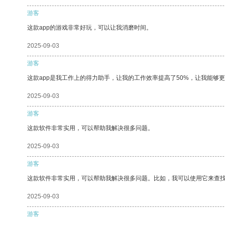
游客
这款app的游戏非常好玩，可以让我消磨时间。
2025-09-03
游客
这款app是我工作上的得力助手，让我的工作效率提高了50%，让我能够
2025-09-03
游客
这款软件非常实用，可以帮助我解决很多问题。
2025-09-03
游客
这款软件非常实用，可以帮助我解决很多问题。比如，我可以使用它来查
2025-09-03
游客