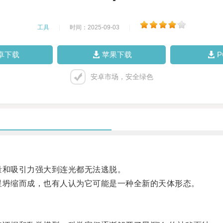
工具
|
时间：2025-09-03
|
卓下载
苹果下载
安卓市场，安全绿色
和吸引力强大到连光都无法逃脱。
坍缩而成，也有人认为它可能是一种全新的天体形态。