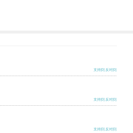
支持
[0]
反对
[0]
支持
[0]
反对
[0]
支持
[0]
反对
[0]