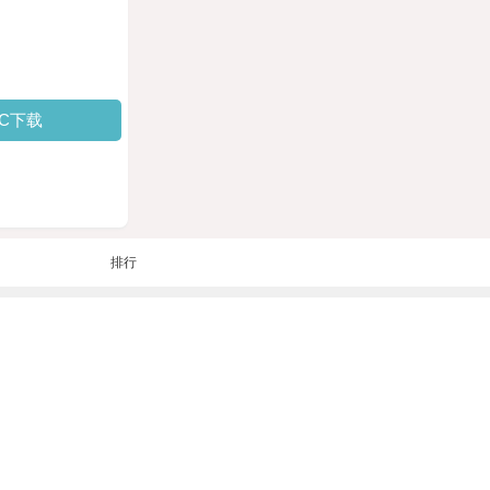
PC下载
排行